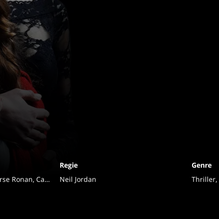
Regie
Genre
Gemma Arterton, Saoirse Ronan, Caleb Landry Jones, Sam Riley, Thure Lindhardt, Gabriela Marcinkova, Daniel Mays, Jonny Lee Miller, Warren Brown, Ruby Snape, Gabriela Marcinková, Glenn Doherty, David Heap, Jenny Kavanagh, Edyta Budnik, Barry Cassin, Uri Gavriel, Christine Marzano, Tom Hollander, Maria Doyle Kennedy, Amy Dulcie, Natalie Oliver, Ronnie Masterson, Caroline Johns, Patricia Loveland, Kate Ashfield, Jeff Mash, Christophe Philipps, Sean Folan, Donna Gray
Neil Jordan
United Kingdom of Great Britain and Northern Ireland