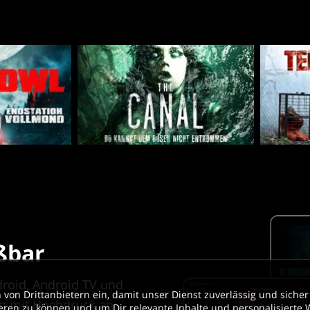
ßbar
roid, Android TV und 
von Drittanbietern ein, damit unser Dienst zuverlässig und sicher 
en mit Hochdruck an 
eren zu können und um Dir relevante Inhalte und personalisierte 