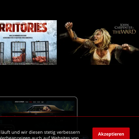
läuft und wir diesen stetig verbessern 
Akzeptieren
Werbeanzeigen auch auf Websites von 